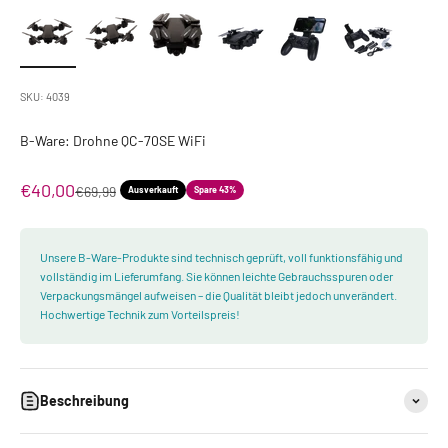
SKU: 4039
B-Ware: Drohne QC-70SE WiFi
Angebot
€40,00
Regulärer Preis
€69,99
Ausverkauft
Spare 43%
Unsere B-Ware-Produkte sind technisch geprüft, voll funktionsfähig und
vollständig im Lieferumfang. Sie können leichte Gebrauchsspuren oder
Verpackungsmängel aufweisen – die Qualität bleibt jedoch unverändert.
Hochwertige Technik zum Vorteilspreis!
Beschreibung